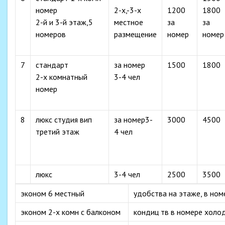
номер
2-х,-3-х
1200
1800
2-й и 3-й этаж,5
местное
за
за
номеров
размещение
номер
номер
7
стандарт
за номер
1500
1800
2-х комнатный
3-4 чел
номер
8
люкс студия вип
за номер3-
3000
4500
третий этаж
4 чел
люкс
3-4 чел
2500
3500
эконом 6 местный
удобства на этаже, в ном
эконом 2-х комн с балконом
кондиц тв в номере холо