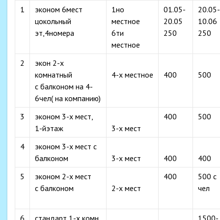
1
эконом 6мест
1но
01.05-
20.05-
цокольный
местное
20.05
10.06
эт,4номера
6ти
250
250
местное
2
экон 2-х
комнатный
4-х местное
400
500
с балконом на 4-
6чел( на компанию)
3
эконом 3-х мест,
400
500
1-йэтаж
3-х мест
4
эконом 3-х мест с
балконом
3-х мест
400
400
5
эконом 2-х мест
400
500 с
с балконом
2-х мест
чел
6
стандарт 1-х комн
1500-