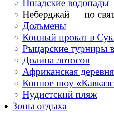
Пшадские водопады
Неберджай — по свя
Дольмены
Конный прокат в Сук
Рыцарские турниры в
Долина лотосов
Африканская деревня
Конное шоу «Кавказс
Нудистский пляж
Зоны отдыха