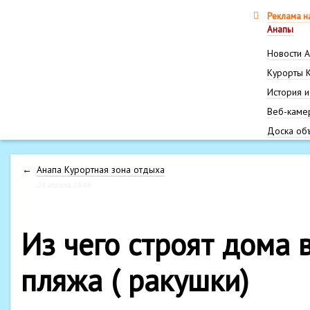
Реклама н
Анапы
Новости 
Курорты 
История и
Веб-каме
Доска об
←
Анапа Курортная зона отдыха
24 апреля, 16:46
Из чего строят дома 
пляжа ( ракушки)