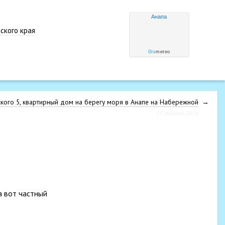
Анапа
ского края
Gis
meteo
кого 5, квартирный дом на берегу моря в Анапе на Набережной
→
19 февраля, 20:56
а вот частный