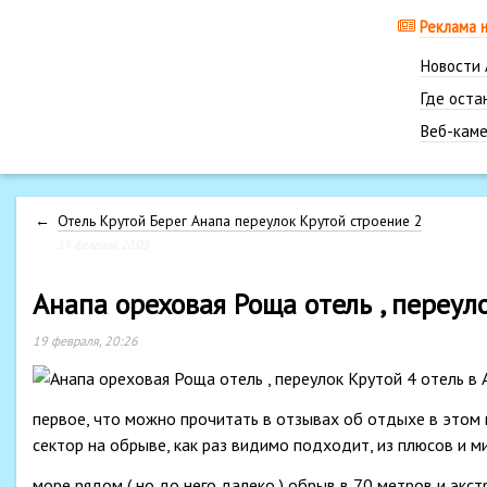
Реклама 
Новости
Где оста
Веб-каме
←
Отель Крутой Берег Анапа переулок Крутой строение 2
19 февраля, 20:08
Анапа ореховая Роща отель , переул
19 февраля, 20:26
первое, что можно прочитать в отзывах об отдыхе в этом м
сектор на обрыве, как раз видимо подходит, из плюсов и
море рядом ( но до него далеко ) обрыв в 70 метров и экс