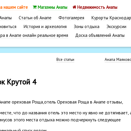
на нашем сайте
Магазины Анапы
Недвижимость Анапы
 Анапы
Статьи об Анапе
Фотогалерея
Курорты Краснодар
новиться
История и археология
Зоны отдыха
Экскурсии
ра в Анапе онлайн реальное время
Доска объявлений Анапы
Все статьи
Анапа Маяковс
ок Крутой 4
есте, что до названия отель это место ну явно не дотягивает, 
 минусов этого места отдыха можно подчеркнуть следующее
тремальный спуск рядом