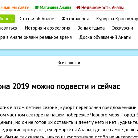
на нашем сайте
Магазины Анапы
Недвижимость Анапы
 Анапы
Статьи об Анапе
Фотогалерея
Курорты Краснодар
новиться
История и археология
Зоны отдыха
Экскурсии
ра в Анапе онлайн реальное время
Доска объявлений Анапы
Все новости
она 2019 можно подвести и сейчас
многих в этом летнем сезоне , курорт переполнен предложениями
гом частном секторе на нашем побережье Черного моря , город 
ьги , но он не готов их оставить и денег у него и нет , удивит
недорогие продукты , супермаркеты Анапы, где все самое дешев
 -бытие так сказать , никто из курортников особо не интересуе