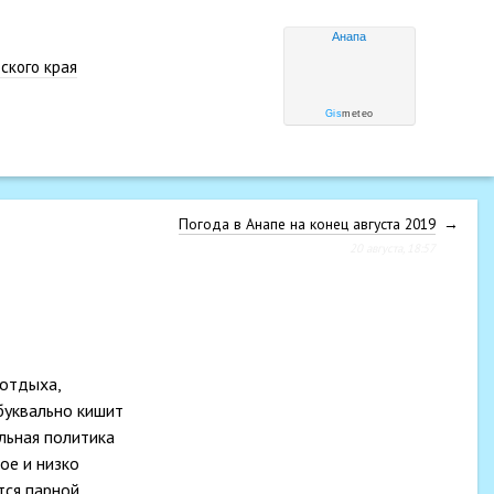
Анапа
ского края
Gis
meteo
Погода в Анапе на конец августа 2019
→
20 августа, 18:57
 отдыха,
буквально кишит
ельная политика
ое и низко
тся парной