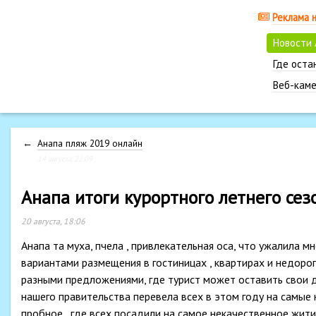
Реклама 
Новости
Где оста
Веб-каме
←
Анапа пляж 2019 онлайн
14 августа, 22:09
Анапа итоги курортного летнего сез
20 августа, 18:06
Анапа та муха, пчела , привлекательная оса, что ужалила 
вариантами размещения в гостиницах , квартирах и недоро
разными предложениями, где турист может оставить свои ден
нашего правительства перевела всех в этом году на самые 
пробное , где всех посадили на самое некачественное житие