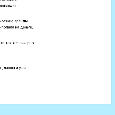
 выглядит
о всякие аренды
-попала на деньги,
ете так-же шикарно
 , лапша и уши