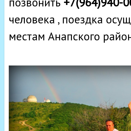
позвонить
+7(964)940-0
человека , поездка осу
местам Анапского райо