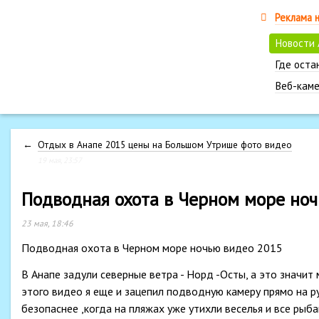
Реклама 
Новости
Где оста
Веб-каме
←
Отдых в Анапе 2015 цены на Большом Утрише фото видео
19 мая, 23:57
Подводная охота в Черном море но
23 мая, 18:46
Подводная охота в Черном море ночью видео 2015
В Анапе задули северные ветра - Норд -Осты, а это значит
этого видео я еще и зацепил подводную камеру прямо на ру
безопаснее ,когда на пляжах уже утихли веселья и все рыб