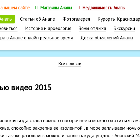
на нашем сайте
Магазины Анапы
Недвижимость Анапы
 Анапы
Статьи об Анапе
Фотогалерея
Курорты Краснодар
новиться
История и археология
Зоны отдыха
Экскурсии
ра в Анапе онлайн реальное время
Доска объявлений Анапы
Все новости
чью видео 2015
 морская вода стала намного прозрачнее и можно охотиться в м
жье, спокойно закрепив ее изолентой , в море заплываем ночью
аки так-же разошлись можно и заплыть куда угодно - Анапский 