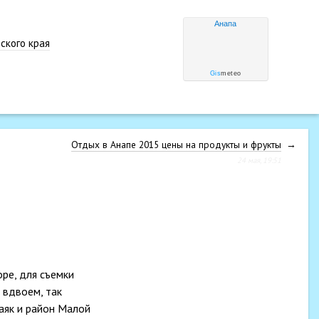
Анапа
ского края
Gis
meteo
Отдых в Анапе 2015 цены на продукты и фрукты
→
24 мая, 19:51
оре, для съемки
 вдвоем, так
Маяк и район Малой