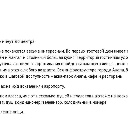
5 минут до центра.
ие покажется весьма интересным. Во первых, гостевой дом имеет 
 и мангал, и столики, и большая кухня. Территория гостиницы уд
уточная стоимость проживания обойдется вам всего лишь в нескол
инимаются с любого возраста. Вся инфраструктура города Анапа, 
о в шаговой доступности - аква-парк Анапы, кафе и рестораны.
ас на ж/д вокзале или аэропорту.
ом класса, имеют несколько душей и туалетов на этаже на нескол
т, душ, кондиционер, телевизор, холодильник в номере.
вление пищи.