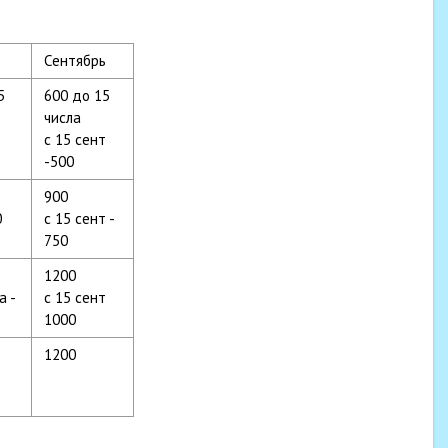
Сентябрь
5
600 до 15
числа
с 15 сент
-500
900
0
с 15 сент -
750
1200
а -
с 15 сент
1000
1200