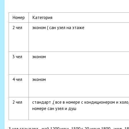
Номер
Категория
2 чел
эконом ( сан узел на этаже
3 чел
эконом
4 чел
эконом
2 чел
стандарт ,( все в номере с кондиционером и хол
номере сан узел и душ
3 чел стандарт - май 1200,июнь 1500,с 20 июня 1800 - июль 180