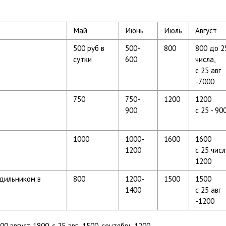
Май
Июнь
Июль
Август
500 руб в
500-
800
800 до 2
сутки
600
числа,
с 25 авг
-7000
750
750-
1200
1200
900
с 25 - 90
1000
1000-
1600
1600
1200
с 25 числ
1200
одильником в
800
1200-
1500
1500
1400
с 25 авг
-1200
0,август 1800, с 25 авг -1500, сентябрь 1200