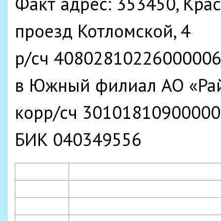
Факт адрес: 353450, Крас
проезд Котломской, 4
р/сч 4080281022600000
в Южный филиал АО «Ра
корр/сч 3010181090000
БИК 040349556