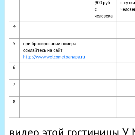
900 руб
в сутки
с
челове
человека
4
5
при бронировании номера
ссылайтесь на сайт
http://www.welcometoanapa.ru
6
7
8
видео этой гостиницы У