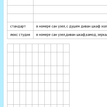
стандарт
в номере сан узел, с душем диван шкаф хо
люкс студия
в номере сан узел,диван шкаф,камод, зерк