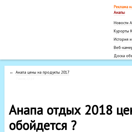
Реклама н
Анапы
Новости 
Курорты 
История и
Веб-каме
Доска об
←
Анапа цены на продукты 2017
7 июля, 22:14
Анапа отдых 2018 це
обойдется ?