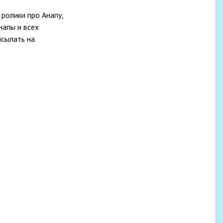
ролики про Анапу,
напы и всех
исылать на