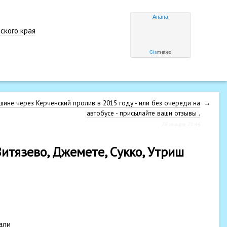
Анапа
ского края
Gis
meteo
ине через Керченский пролив в 2015 году - или без очереди на
→
автобусе - присылайте ваши отзывы .
28 января, 21:46
Витязево, Джемете, Сукко, Утриш
али