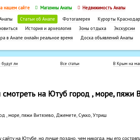
на нашем сайте
Магазины Анапы
Недвижимость Анапы
 Анапы
Статьи об Анапе
Фотогалерея
Курорты Краснодар
новиться
История и археология
Зоны отдыха
Экскурсии
ра в Анапе онлайн реальное время
Доска объявлений Анапы
- будут ли
Все статьи
В Крым на маш
 смотреть на Ютуб город , море, пяжи 
д , море, пяжи Витязево, Джемете, Сукко, Утриш
сайту на Ютубе, но лучше поздно, чем никогда, мы его состряп