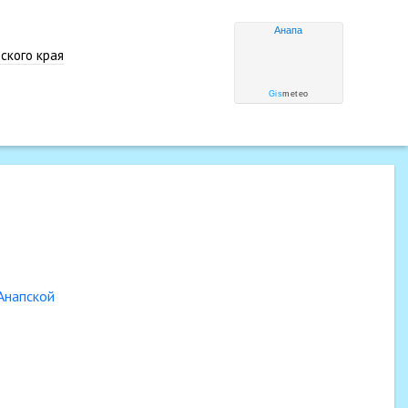
Анапа
ского края
Gis
meteo