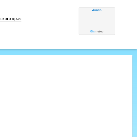
Анапа
ского края
Gis
meteo